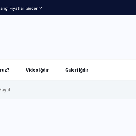
angi Fiyatlar Geçerli?
ruz?
Video Iğdır
Galeri Iğdır
 Hayat