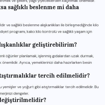
etmek ve şekerli, yağlı yiyeceklerden kaçınmak önemlidir.
ksa sağlıklı beslenme mi daha
ldir ve sağlıklı beslenme alışkanlıkları ile birleşmediğinde kilo
diyet programı, kalıcı kilo kontrolü ve sağlıklı yaşam için
lışkanlıklar geliştirebilirim?
düzenli öğünler planlamak, işlenmiş gıdalardan uzak durmak,
IĞDIR HABER
k önemlidir. Ayrıca, yemeklerinizi daha hazırlarken besin
Döviz Kuru: Bu Hafta Hangi
tıştırmalıklar tercih edilmelidir?
Fiyatlar Geçerli?
15 KASIM 2025
 yemişler ve yoğurt gibi atıştırmalıklar tercih edilmelidir. Bu
erjinizi dengeler.
değiştirilmelidir?