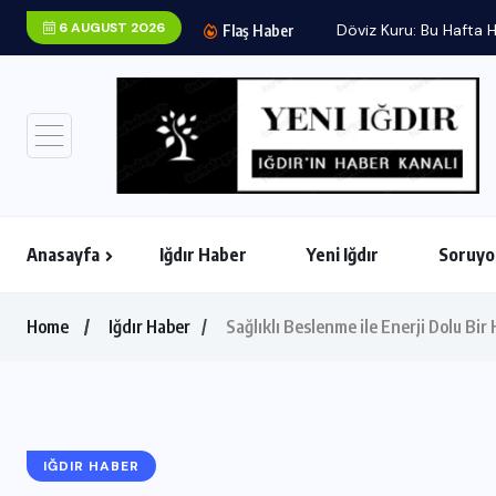
6 AUGUST 2026
Döviz Kuru: Bu Hafta H
Flaş Haber
Anasayfa
Iğdır Haber
Yeni Iğdır
Soruyo
Home
Iğdır Haber
Sağlıklı Beslenme ile Enerji Dolu Bir
IĞDIR HABER