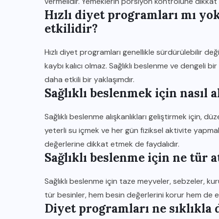
vermelidir. Yemeklerin porsiyon kontrolüne dikkat 
Hızlı diyet programları mı yo
etkilidir?
Hızlı diyet programları genellikle sürdürülebilir deği
kaybı kalıcı olmaz. Sağlıklı beslenme ve dengeli bir 
daha etkili bir yaklaşımdır.
Sağlıklı beslenmek için nasıl a
Sağlıklı beslenme alışkanlıkları geliştirmek için, 
IĞDIR HABER
yeterli su içmek ve her gün fiziksel aktivite yapma
5
HTML Yapısı ile Web Sitesi
değerlerine dikkat etmek de faydalıdır.
Sağlıklı beslenme için ne tür a
İçeriğine Erişim Sağlama
11 KASIM 2025
Sağlıklı beslenme için taze meyveler, sebzeler, kuru
tür besinler, hem besin değerlerini korur hem de en
Diyet programları ne sıklıkla 