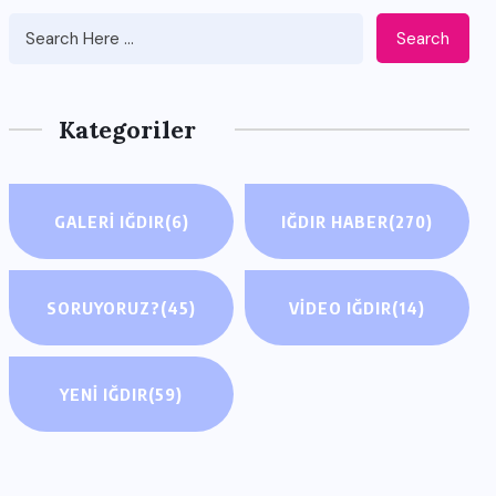
Search
Kategoriler
GALERI IĞDIR
(6)
IĞDIR HABER
(270)
SORUYORUZ?
(45)
VIDEO IĞDIR
(14)
YENI IĞDIR
(59)