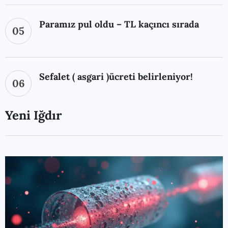
Paramız pul oldu – TL kaçıncı sırada
05
Sefalet ( asgari )ücreti belirleniyor!
06
Yeni Iğdır