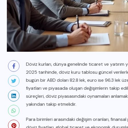
Döviz kurları, dünya genelinde ticaret ve yatırım 
2025 tarihinde, döviz kuru tablosu güncel verilerle
bugün bir ABD doları 82.8 lek, euro ise 96.3 lek üz
fiyatları ve piyasada oluşan değişimlerin takip ed
süreçleri, döviz piyasasındaki oynamaları anlamak iç
yakından takip etmelidir.
Para birimleri arasındaki değişim oranları, finansa
döviz fiyatları, global ticaret ve ekonomik durumla