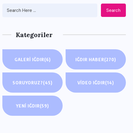
Search
Kategoriler
GALERI IĞDIR
(6)
IĞDIR HABER
(270)
SORUYORUZ?
(45)
VIDEO IĞDIR
(14)
YENI IĞDIR
(59)