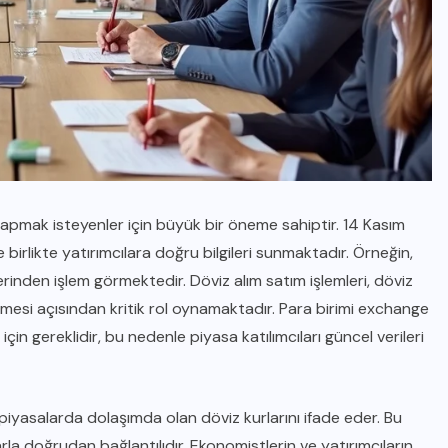
yapmak isteyenler için büyük bir öneme sahiptir. 14 Kasım
 birlikte yatırımcılara doğru bilgileri sunmaktadır. Örneğin,
erinden işlem görmektedir. Döviz alım satım işlemleri, döviz
ilmesi açısından kritik rol oynamaktadır. Para birimi exchange
in gereklidir, bu nedenle piyasa katılımcıları güncel verileri
l piyasalarda dolaşımda olan döviz kurlarını ifade eder. Bu
rla doğrudan bağlantılıdır. Ekonomistlerin ve yatırımcıların