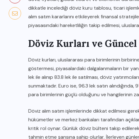
dikkatle incelediği döviz kuru tablosu, ticari işleml
alım satım kararlarını etkileyerek finansal stratejile
piyasasındaki hareketliliğin takip edilmesi, uluslara
Döviz Kurları ve Güncel 
Döviz kurları, uluslararası para birimlerinin birbiri
göstermesi, piyasalardaki dalgalanmaların bir yans
lek ile alınıp 83.8 lek ile satılması, döviz yatırımcıl
sunmaktadır. Euro ise, 96.3 lek satın alındığında, 9
para birimlerinin güçlü olduğunu ve hangilerinin zay
Döviz alım satım işlemlerinde dikkat edilmesi gereke
hükümetler ve merkez bankaları tarafından açıklan
kritik rol oynar. Günlük döviz bülteni takip edilere
tahmin etme şansına sahip olurlar. İlerleyen günlerd