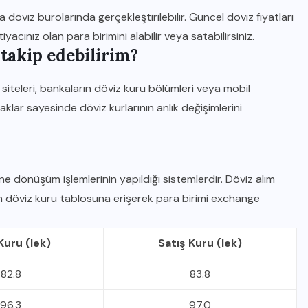
a döviz bürolarında gerçekleştirilebilir. Güncel döviz fiyatları
acınız olan para birimini alabilir veya satabilirsiniz.
takip edebilirim?
 siteleri, bankaların döviz kuru bölümleri veya mobil
klar sayesinde döviz kurlarının anlık değişimlerini
rine dönüşüm işlemlerinin yapıldığı sistemlerdir. Döviz alım
en döviz kuru tablosuna erişerek para birimi exchange
Kuru (lek)
Satış Kuru (lek)
82.8
83.8
96.3
97.0