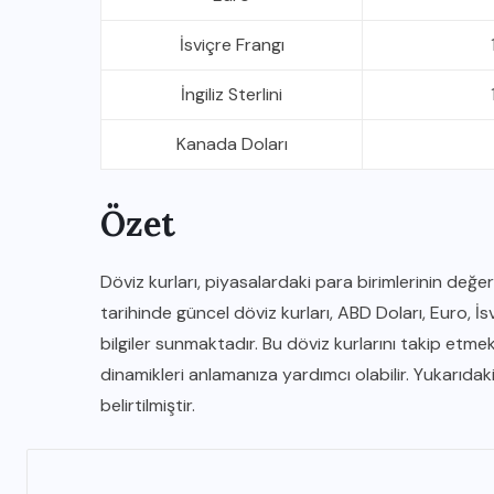
İsviçre Frangı
İngiliz Sterlini
Kanada Doları
Özet
IĞDIR HABER
Döviz kurları, piyasalardaki para birimlerinin değe
tarihinde güncel döviz kurları, ABD Doları, Euro, İsv
5
HTML Yapısı ile Web Sitesi
bilgiler sunmaktadır. Bu döviz kurlarını takip etmek,
İçeriğine Erişim Sağlama
dinamikleri anlamanıza yardımcı olabilir. Yukarıdaki 
belirtilmiştir.
11 KASIM 2025