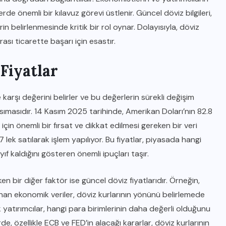
erde önemli bir kılavuz görevi üstlenir. Güncel döviz bilgileri,
rin belirlenmesinde kritik bir rol oynar. Dolayısıyla, döviz
rası ticarette başarı için esastır.
Fiyatlar
ne karşı değerini belirler ve bu değerlerin sürekli değişim
ımasıdır. 14 Kasım 2025 tarihinde, Amerikan Doları’nın 82.8
arı için önemli bir fırsat ve dikkat edilmesi gereken bir veri
7 lek satılarak işlem yapılıyor. Bu fiyatlar, piyasada hangi
ıf kaldığını gösteren önemli ipuçları taşır.
n bir diğer faktör ise güncel döviz fiyatlarıdır. Örneğin,
an ekonomik veriler, döviz kurlarının yönünü belirlemede
k yatırımcılar, hangi para birimlerinin daha değerli olduğunu
e, özellikle ECB ve FED’in alacağı kararlar, döviz kurlarının