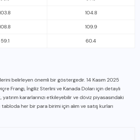
103.8
104.8
108.8
109.9
59.1
60.4
IĞDIR HABER
rlerini belirleyen önemli bir göstergedir. 14 Kasım 2025
içre Frangı, İngiliz Sterlini ve Kanada Doları için detaylı
Döviz Kuru: Bu Hafta Hangi
 yatırım kararlarınızı etkileyebilir ve döviz piyasasındaki
Fiyatlar Geçerli?
tabloda her bir para birimi için alım ve satış kurları
15 KASIM 2025