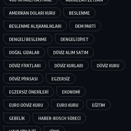
AMERIKAN DOLARI KURU
BESLENME
BESLENME ALIŞKANLIKLARI
DEM PARTI
DENGELI BESLENME
DENGELI DIYET
DOĞAL GIDALAR
DÖVIZ ALIM SATIM
DÖVIZ FIYATLARI
DÖVIZ KURLARI
DÖVIZ KURU
DÖVIZ PIYASASI
EGZERSIZ
EGZERSIZ ÖNERILERI
EKONOMI
EURO DÖVIZ KURU
EURO KURU
EĞITIM
GEBELIK
HABER-BOSCH SÜRECI