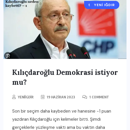
SORUYORUZ?
IĞDIR HABER
YENI IĞDIR
Kılıçdaroğlu Demokrasi istiyor
mu?
YENIIGDIR
19 HAZIRAN 2023
1 COMMENT
Son bir seçim daha kaybeden ve hanesine -1 puan
yazdıran Kılıçdaroğlu için kelimeler bitti. Şimdi
gerçeklerle yüzleşme vakti ama bu vaktin daha