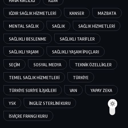
HAVA KIRLILIĞI
IĞDIR
IĞDIR SAĞLIK HIZMETLERI
KANSER
MAZBATA
MENTAL SAĞLIK
SAĞLIK
SAĞLIK HIZMETLERI
SAĞLIKLI BESLENME
SAĞLIKLI TARIFLER
SAĞLIKLI YAŞAM
SAĞLIKLI YAŞAM IPUÇLARI
SEÇIM
SOSYAL MEDYA
TEKNIK ÖZELLIKLER
TEMEL SAĞLIK HIZMETLERI
TÜRKIYE
TÜRKIYE SURIYE ILIŞKILERI
VAN
YAPAY ZEKA
YSK
İNGILIZ STERLINI KURU
İSVIÇRE FRANGI KURU