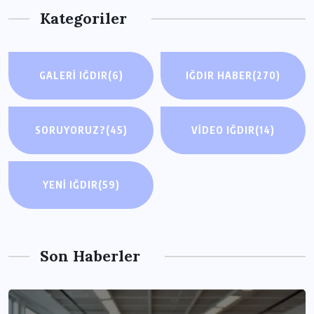
Kategoriler
GALERI IĞDIR
(6)
IĞDIR HABER
(270)
SORUYORUZ?
(45)
VIDEO IĞDIR
(14)
YENI IĞDIR
(59)
Son Haberler