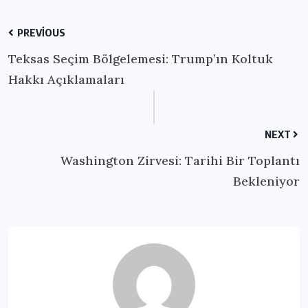
PREVIOUS
Teksas Seçim Bölgelemesi: Trump’ın Koltuk
Hakkı Açıklamaları
NEXT
Washington Zirvesi: Tarihi Bir Toplantı
Bekleniyor