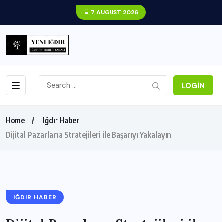
7 AUGUST 2026
LOGIN
Home
Iğdır Haber
Dijital Pazarlama Stratejileri ile Başarıyı Yakalayın
IĞDIR HABER