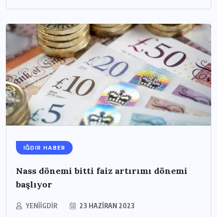
IĞDIR HABER
Nass dönemi bitti faiz artırımı dönemi
başlıyor
YENIIGDIR
23 HAZIRAN 2023