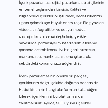
İçerik pazarlaması, dijital pazarlama stratejilerinin
en temel taşlarından birisidir. Kaliteli ve
bilgilendirici içerikler oluşturmak, hedef kitlenizin
ilgisini çekmek için büyük önem taşır. Blog yazıları,
videolar, infografikler ve sosyal medya
paylaşımlarıyla zenginleştirilmiş içerikler
sayesinde, potansiyel müşterilerinizi etkileme
şansınızı artırabilirsiniz. İyi bir içerik stratejisi,
markanızın uzmanlık alanını öne çıkararak,
sektördeki konumunuzu güçlendirir.
İçerik pazarlamasının önemli bir parçası,
içeriklerinizi doğru şekilde dağıtma becerisidir.
Hedef kitlenizin hangi platformları kullandığını
bilerek, içeriklerinizi bu platformlarda
tanıtmalısınız. Ayrıca, SEO uyumlu içerikler