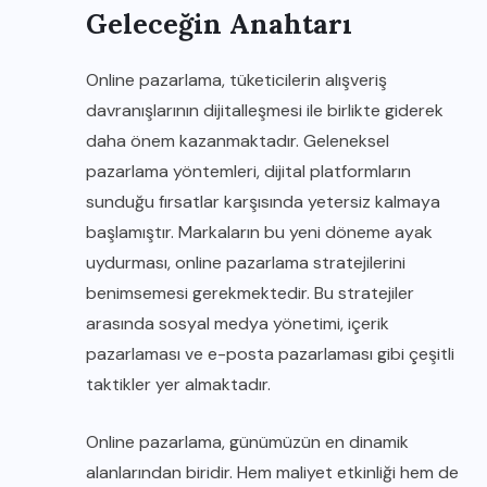
Geleceğin Anahtarı
Online pazarlama, tüketicilerin alışveriş
davranışlarının dijitalleşmesi ile birlikte giderek
daha önem kazanmaktadır. Geleneksel
pazarlama yöntemleri, dijital platformların
sunduğu fırsatlar karşısında yetersiz kalmaya
başlamıştır. Markaların bu yeni döneme ayak
uydurması, online pazarlama stratejilerini
benimsemesi gerekmektedir. Bu stratejiler
arasında sosyal medya yönetimi, içerik
pazarlaması ve e-posta pazarlaması gibi çeşitli
taktikler yer almaktadır.
Online pazarlama, günümüzün en dinamik
alanlarından biridir. Hem maliyet etkinliği hem de