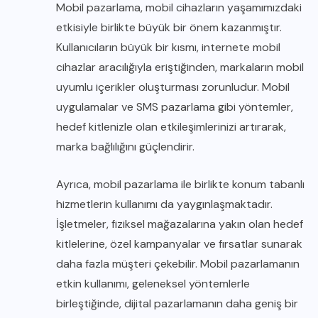
Mobil pazarlama, mobil cihazların yaşamımızdaki
etkisiyle birlikte büyük bir önem kazanmıştır.
Kullanıcıların büyük bir kısmı, internete mobil
cihazlar aracılığıyla eriştiğinden, markaların mobil
uyumlu içerikler oluşturması zorunludur. Mobil
uygulamalar ve SMS pazarlama gibi yöntemler,
hedef kitlenizle olan etkileşimlerinizi artırarak,
marka bağlılığını güçlendirir.
Ayrıca, mobil pazarlama ile birlikte konum tabanlı
hizmetlerin kullanımı da yaygınlaşmaktadır.
İşletmeler, fiziksel mağazalarına yakın olan hedef
kitlelerine, özel kampanyalar ve fırsatlar sunarak
daha fazla müşteri çekebilir. Mobil pazarlamanın
etkin kullanımı, geleneksel yöntemlerle
birleştiğinde, dijital pazarlamanın daha geniş bir