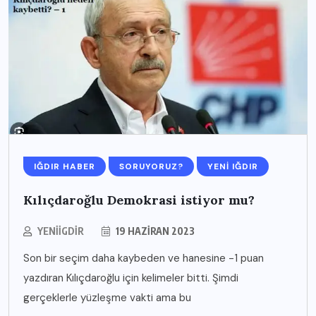
IĞDIR HABER
SORUYORUZ?
YENI IĞDIR
Kılıçdaroğlu Demokrasi istiyor mu?
YENIIGDIR
19 HAZIRAN 2023
Son bir seçim daha kaybeden ve hanesine -1 puan
yazdıran Kılıçdaroğlu için kelimeler bitti. Şimdi
gerçeklerle yüzleşme vakti ama bu