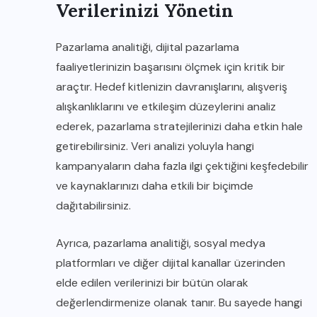
Verilerinizi Yönetin
Pazarlama analitiği, dijital pazarlama
faaliyetlerinizin başarısını ölçmek için kritik bir
araçtır. Hedef kitlenizin davranışlarını, alışveriş
alışkanlıklarını ve etkileşim düzeylerini analiz
ederek, pazarlama stratejilerinizi daha etkin hale
getirebilirsiniz. Veri analizi yoluyla hangi
kampanyaların daha fazla ilgi çektiğini keşfedebilir
ve kaynaklarınızı daha etkili bir biçimde
dağıtabilirsiniz.
Ayrıca, pazarlama analitiği, sosyal medya
platformları ve diğer dijital kanallar üzerinden
elde edilen verilerinizi bir bütün olarak
değerlendirmenize olanak tanır. Bu sayede hangi