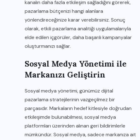
kanalın daha fazla etkileşim sağladığını görerek,
pazarlama bütçenizi hangi alanlara
yönlendireceğinize karar verebilirsiniz. Sonuç
olarak, etkili pazarlama analitiği uygulamalarıyla
elde edilen içgörüler, daha başarılı kampanyalar
oluşturmanızı sağlar.
Sosyal Medya Yönetimi ile
Markanızı Geliştirin
Sosyal medya yönetimi, günümüz dijital
pazarlama stratejilerinin vazgeçilmez bir
parçasıdır. Markaların hedef kitlesiyle doğrudan
etkileşimde bulunabilmesi, sosyal medya
platformları üzerinden alınan geri bildirimlerle
mümkündür. Sosyal medya, sadece markanıza ait