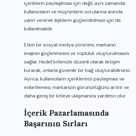
içeriklerin paylaşılması için değil, aynı zamanda
kullanıcıların ve müşterilerin sorularına anında
yanıt vererek ilişkilerin güçlendirilmesi için de
kullanılmalıdır.
Etkin bir sosyal medya yönetimi, markanın
imajının güçlenmesini ve topluluk oluşturulmasını
sağlar. Hedef kitlenizle düzenli olarak iletişim
kurarak, onlarla güvenilir bir bağ oluşturabilirsiniz.
Ayrıca, kullanıcıların içeriklerinizi paylaşması ve
etiketlemesi, markanızın görünürlüğünü artırır ve
daha geniş bir kitleye ulaşmanıza yardımcı olur.
İçerik Pazarlamasında
Başarının Sırları