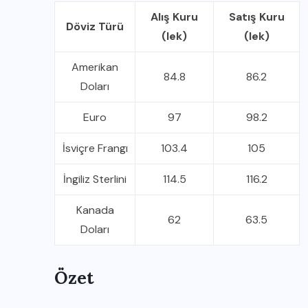
Alış Kuru
Satış Kuru
Döviz Türü
(lek)
(lek)
Amerikan
84.8
86.2
Doları
Euro
97
98.2
İsviçre Frangı
103.4
105
İngiliz Sterlini
114.5
116.2
Kanada
62
63.5
Doları
Özet