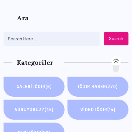
Ara
Search
Kategoriler
GALERI IĞDIR
(6)
IĞDIR HABER
(270)
SORUYORUZ?
(45)
VIDEO IĞDIR
(14)