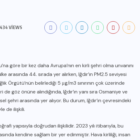
434 VIEWS
ru’na göre bir kez daha Avrupa’nın en kirli şehri olma unvanını
ülke arasında 44. sırada yer alırken, Iğdır’ın PM2.5 seviyesi
lık Örgütü’nün belirlediği 5 μg/m3 sınırının çok üzerinde
leri de göz önüne alındığında, Iğdır’ın yanı sıra Osmaniye ve
sel şehri arasında yer alıyor. Bu durum, Iğdır’ın çevresindeki
de ilişkili.
rafi yapısıyla doğrudan ilişkilidir. 2023 yılı itibarıyla, bu
sında kendine sağlam bir yer edinmiştir. Hava kirliliği, insan