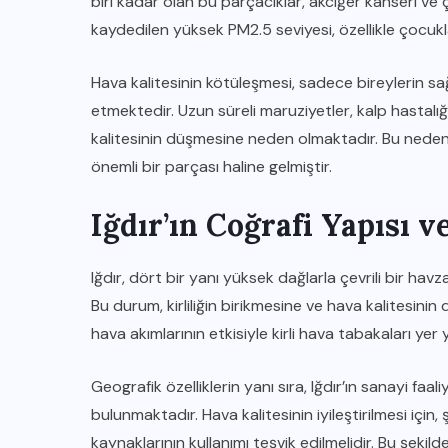
biri kadar olan bu parçacıklar, akciğer kanseri ve çeşi
kaydedilen yüksek PM2.5 seviyesi, özellikle çocuklar
Hava kalitesinin kötüleşmesi, sadece bireylerin sağ
etmektedir. Uzun süreli maruziyetler, kalp hastalığı
kalitesinin düşmesine neden olmaktadır. Bu nedenle, 
önemli bir parçası haline gelmiştir.
Iğdır’ın Coğrafi Yapısı v
Iğdır, dört bir yanı yüksek dağlarla çevrili bir hav
Bu durum, kirliliğin birikmesine ve hava kalitesini
hava akımlarının etkisiyle kirli hava tabakaları yer
Geografik özelliklerin yanı sıra, Iğdır’ın sanayi faal
bulunmaktadır. Hava kalitesinin iyileştirilmesi için
kaynaklarının kullanımı teşvik edilmelidir. Bu şekilde