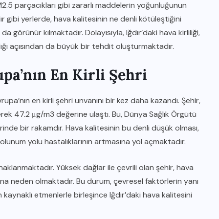
M2.5 parçacıkları gibi zararlı maddelerin yoğunluğunun
r gibi yerlerde, hava kalitesinin ne denli kötüleştiğini
görünür kılmaktadır. Dolayısıyla, Iğdır’daki hava kirliliği,
lığı açısından da büyük bir tehdit oluşturmaktadır.
upa’nın En Kirli Şehri
pa’nın en kirli şehri unvanını bir kez daha kazandı. Şehir,
yerek 47.2 μg/m3 değerine ulaştı. Bu, Dünya Sağlık Örgütü
inde bir rakamdır. Hava kalitesinin bu denli düşük olması,
solunum yolu hastalıklarının artmasına yol açmaktadır.
aynaklanmaktadır. Yüksek dağlar ile çevrili olan şehir, hava
ına neden olmaktadır. Bu durum, çevresel faktörlerin yanı
an kaynaklı etmenlerle birleşince Iğdır’daki hava kalitesini