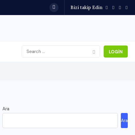
Bizi takip Edin
LOGIN
Ara
Ara