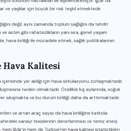
tli solunum hastalıkları ile ilişkilendirilmiştir. Iğdır’da
 ve yaşlılar için büyük bir risk teşkil etmektedir.
lığını değil, aynı zamanda toplum sağlığını da tehdit
 ve astım gibi rahatsızlıkların yanı sıra, genel yaşam
hava kirliliği ile mücadele etmek, sağlık politikalarının
e Hava Kalitesi
za içerisinde yer aldığı için hava sirkülasyonu zorlaşmaktadır.
n düşmesine neden olmaktadır. Özellikle kış aylarında, soğuk
 yer sıkışmakta ve bu durum kirliliği daha da arttırmaktadır.
iyetleri ve artan araç sayısı da hava kirliliğine katkıda
, şehirdeki sanayi tesislerinin denetlenmesi ve temiz enerji
, hem Iğdır’ın hem de Türkiye’nin hava kalitesi istatistikleri