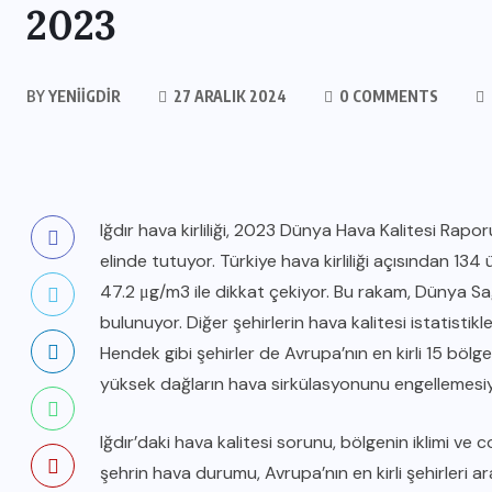
2023
BY
YENIIGDIR
27 ARALIK 2024
0 COMMENTS
Iğdır hava kirliliği, 2023 Dünya Hava Kalitesi Rapo
elinde tutuyor. Türkiye hava kirliliği açısından 134 
47.2 μg/m3 ile dikkat çekiyor. Bu rakam, Dünya Sağ
bulunuyor. Diğer şehirlerin hava kalitesi istatistik
Hendek gibi şehirler de Avrupa’nın en kirli 15 bölge
yüksek dağların hava sirkülasyonunu engellemesiyle 
Iğdır’daki hava kalitesi sorunu, bölgenin iklimi ve coğ
şehrin hava durumu, Avrupa’nın en kirli şehirleri ara