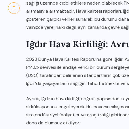
sağlığı üzerinde ciddi etkilere neden olabilecek P
artmasıyla artmaktadır. Hava kalitesi raporları, Iğdı
gösteren çarpıcı veriler sunarak, bu durumu daha da 
yalnızca yerel halkı değil, aynı zamanda çevre sağ
Iğdır Hava Kirliliği: Avr
2023 Dünya Hava Kalitesi Raporu’na göre Iğdır, Avru
PM2.5 seviyesi ile endişe verici bir durum sergile
(DSÖ) tarafından belirlenen standartların çok üzer
Iğdır’da yaşayanların sağlığını tehdit etmekte ve 
Ayrıca, Iğdır’ın hava kirliliği, coğrafi yapısından k
sirkülasyonunu engelleyerek kirli havanın sıkışmas
sıra endüstriyel faaliyetler ve araç trafiği gibi ins
daha da olumsuz etkiliyor.