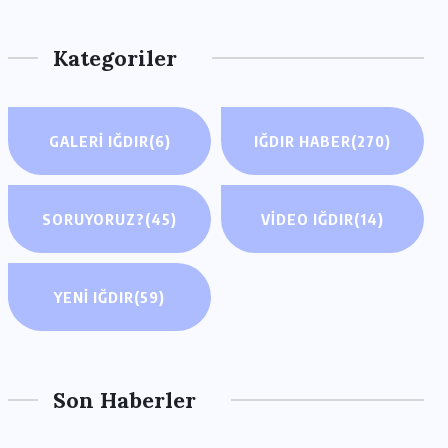
Kategoriler
GALERI IĞDIR
(6)
IĞDIR HABER
(270)
SORUYORUZ?
(45)
VIDEO IĞDIR
(14)
YENI IĞDIR
(59)
Son Haberler