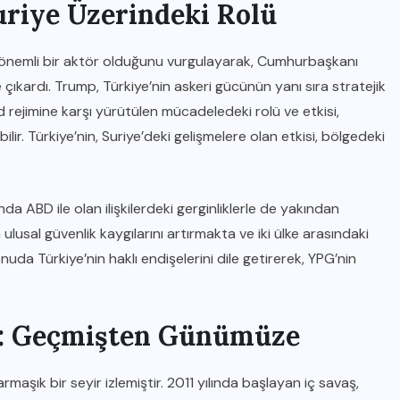
riye Üzerindeki Rolü
 önemli bir aktör olduğunu vurgulayarak, Cumhurbaşkanı
çıkardı. Trump, Türkiye’nin askeri gücünün yanı sıra stratejik
ad rejimine karşı yürütülen mücadeledeki rolü ve etkisi,
ilir. Türkiye’nin, Suriye’deki gelişmelere olan etkisi, bölgedeki
da ABD ile olan ilişkilerdeki gerginliklerle de yakından
n ulusal güvenlik kaygılarını artırmakta ve iki ülke arasındaki
onuda Türkiye’nin haklı endişelerini dile getirerek, YPG’nin
ri: Geçmişten Günümüze
 karmaşık bir seyir izlemiştir. 2011 yılında başlayan iç savaş,