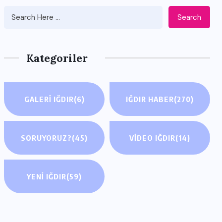
Search
Kategoriler
GALERI IĞDIR
(6)
IĞDIR HABER
(270)
SORUYORUZ?
(45)
VIDEO IĞDIR
(14)
YENI IĞDIR
(59)