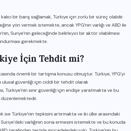
lıcı bir barış sağlamak, Türkiye için zorlu bir süreç olabilir.
leceğine yön vermek istemekte, ancak YPG’nin varlığı ve ABD ile
e’nin, Suriye’nin geleceğinde belirleyici bir aktör olabilmesi
ulundurması gerekmekte.
kiye İçin Tehdit mi?
IĞDIR HABER
litikasında önemli bir tartışma konusu olmuştur. Türkiye, YPG’yi
lusal güvenliği için ciddi bir tehdit olarak
Döviz Kuru: Bu Hafta Hangi
, Türkiye’nin sınır güvenliği için endişe yaratmakta ve bu
Fiyatlar Geçerli?
r düzenlemektedir.
15 KASIM 2025
k ise Türkiye’nin tepkisini artırmakta ve iki ülke arasındaki
in Suriye’deki varlığının sona ermesini istemekte ve bu konuda
 ABD tarafından terörle mücadeledeki rolü, Türkiye’nin bu