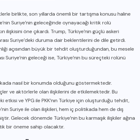
iklerle birlikte, son yıllarda önemli bir tartışma konusu haline
’nin Suriye’nin geleceğinde oynayacağı kritik rolü
ilişkisini öne çıkardı. Trump, Türkiye’nin güçlü askeri
ası Suriye’deki duruma dair beklentilerini de dile getirdi.
üvenliği açısından büyük bir tehdit oluşturduğundan, bu mesele
ası Suriye’nin geleceği ise, Türkiye’nin bu süreçteki rolünü
politikada nasıl bir konumda olduğunu göstermektedir.
ler ve aktörlerle olan ilişkilerini de etkilemektedir. Bu
i etkisi ve YPG ile PKK’nın Türkiye için oluşturduğu tehdit,
nin Suriye ile olan ilişkileri, hem iç politikada hem de dış
ştir. Gelecek dönemde Türkiye’nin bu karmaşık ilişkiler ağına
itik bir öneme sahip olacaktır.