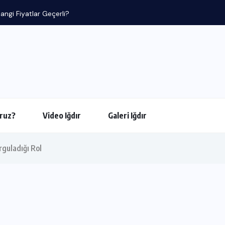
angi Fiyatlar Geçerli?
ruz?
Video Iğdır
Galeri Iğdır
rguladığı Rol