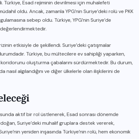
di. Türkiye, Esad rejiminin devrilmesi için muhalefeti
müdahil oldu. Ancak, zamanla YPG’nin Suriye’deki rolü ve PKK
 sorgulamasına sebep oldu. Türkiye, YPG’nin Suriye’de
k değerlendirmektedir.
rizinin etkisiyle de şekillendi. Suriye’deki çatışmalar
urumdadır. Türkiye, bu mültecilere ev sahipliği yaparken,
 koridorunu oluşturma çabalarını sürdürmektedir. Bu durum,
 nasıl algılandığını ve diğer ülkelerle olan ilişkilerini de
eleceği
sunda aktif bir rol üstlenerek, Esad sonrası dönemde
doğan, Suriye’deki muhalif gruplara destek vererek,
. Suriye’nin yeniden inşasında Türkiye’nin rolü, hem ekonomik