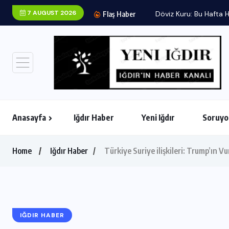
7 AUGUST 2026
Döviz Kuru: Bu Hafta H
Flaş Haber
Anasayfa
Iğdır Haber
Yeni Iğdır
Soruyo
Home
Iğdır Haber
Türkiye Suriye ilişkileri: Trump’ın Vu
IĞDIR HABER