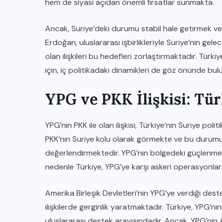
hem de siyasi açıdan önemli fırsatlar sunmakta.
Ancak, Suriye’deki durumu stabil hale getirmek ve ka
Erdoğan, uluslararası işbirlikleriyle Suriye’nin ge
olan ilişkileri bu hedefleri zorlaştırmaktadır. Türkiy
için, iç politikadaki dinamikleri de göz önünde b
YPG ve PKK İlişkisi: Tür
IĞDIR HABER
YPG’nin PKK ile olan ilişkisi, Türkiye’nin Suriye po
PKK’nın Suriye kolu olarak görmekte ve bu durumu u
5
HTML Yapısı ile Web Sitesi
değerlendirmektedir. YPG’nin bölgedeki güçlenmesi
İçeriğine Erişim Sağlama
nedenle Türkiye, YPG’ye karşı askeri operasyonla
11 KASIM 2025
Amerika Birleşik Devletleri’nin YPG’ye verdiği deste
ilişkilerde gerginlik yaratmaktadır. Türkiye, YPG’n
uluslararası destek arayışındadır. Ancak, YPG’nin