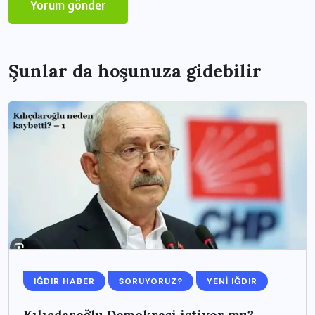
Şunlar da hoşunuza gidebilir
IĞDIR HABER
SORUYORUZ?
YENI IĞDIR
Kılıçdaroğlu Demokrasi istiyor mu?