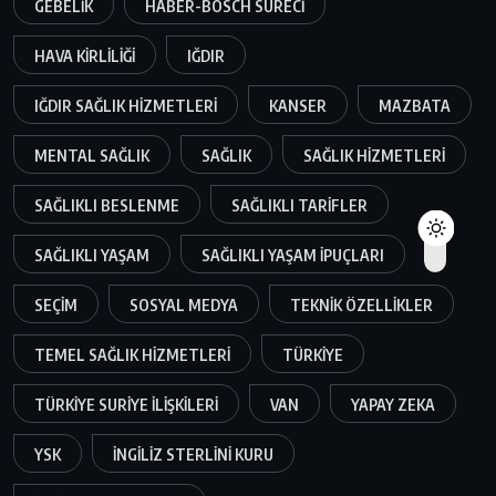
GEBELIK
HABER-BOSCH SÜRECI
HAVA KIRLILIĞI
IĞDIR
IĞDIR SAĞLIK HIZMETLERI
KANSER
MAZBATA
MENTAL SAĞLIK
SAĞLIK
SAĞLIK HIZMETLERI
SAĞLIKLI BESLENME
SAĞLIKLI TARIFLER
SAĞLIKLI YAŞAM
SAĞLIKLI YAŞAM IPUÇLARI
SEÇIM
SOSYAL MEDYA
TEKNIK ÖZELLIKLER
TEMEL SAĞLIK HIZMETLERI
TÜRKIYE
TÜRKIYE SURIYE ILIŞKILERI
VAN
YAPAY ZEKA
YSK
İNGILIZ STERLINI KURU