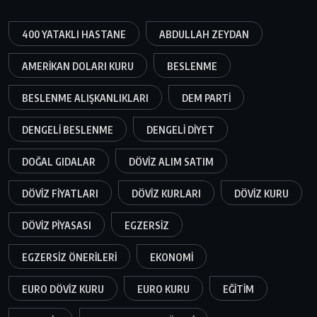
400 YATAKLI HASTANE
ABDULLAH ZEYDAN
AMERIKAN DOLARI KURU
BESLENME
BESLENME ALIŞKANLIKLARI
DEM PARTI
DENGELI BESLENME
DENGELI DIYET
DOĞAL GIDALAR
DÖVIZ ALIM SATIM
DÖVIZ FIYATLARI
DÖVIZ KURLARI
DÖVIZ KURU
DÖVIZ PIYASASI
EGZERSIZ
EGZERSIZ ÖNERILERI
EKONOMI
EURO DÖVIZ KURU
EURO KURU
EĞITIM