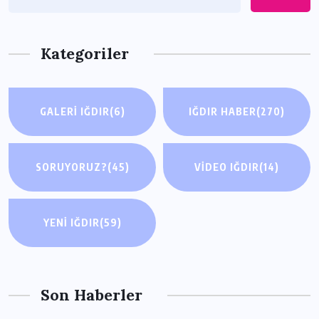
Kategoriler
GALERI IĞDIR
(6)
IĞDIR HABER
(270)
SORUYORUZ?
(45)
VIDEO IĞDIR
(14)
YENI IĞDIR
(59)
Son Haberler