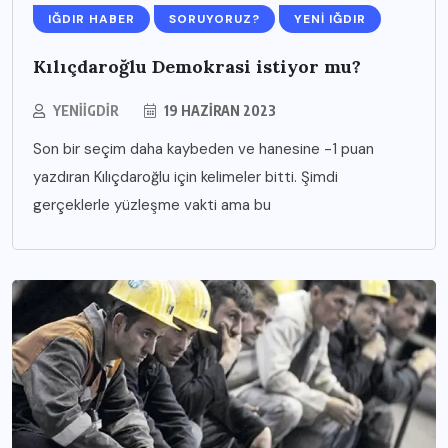
IĞDIR HABER
SORUYORUZ?
YENI IĞDIR
Kılıçdaroğlu Demokrasi istiyor mu?
YENIIGDIR
19 HAZIRAN 2023
Son bir seçim daha kaybeden ve hanesine -1 puan
yazdıran Kılıçdaroğlu için kelimeler bitti. Şimdi
gerçeklerle yüzleşme vakti ama bu