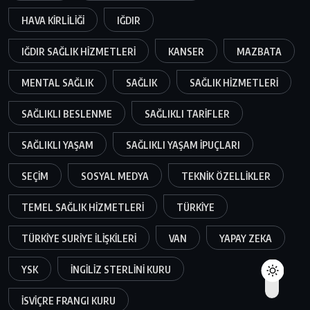
HAVA KIRLILIĞI
IĞDIR
IĞDIR SAĞLIK HIZMETLERI
KANSER
MAZBATA
MENTAL SAĞLIK
SAĞLIK
SAĞLIK HIZMETLERI
SAĞLIKLI BESLENME
SAĞLIKLI TARIFLER
SAĞLIKLI YAŞAM
SAĞLIKLI YAŞAM IPUÇLARI
SEÇIM
SOSYAL MEDYA
TEKNIK ÖZELLIKLER
TEMEL SAĞLIK HIZMETLERI
TÜRKIYE
TÜRKIYE SURIYE ILIŞKILERI
VAN
YAPAY ZEKA
YSK
İNGILIZ STERLINI KURU
İSVIÇRE FRANGI KURU