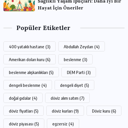
Sağlıklı Yaşam İpuçları: Daha İyi Bir
Hayat İçin Öneriler
Popüler Etiketler
400 yataklı hastane
(3)
Abdullah Zeydan
(4)
Amerikan doları kuru
(6)
beslenme
(3)
beslenme alışkanlıkları
(5)
DEM Parti
(3)
dengeli beslenme
(4)
dengeli diyet
(5)
doğal gıdalar
(4)
döviz alım satım
(7)
döviz fiyatları
(5)
döviz kurları
(9)
Döviz kuru
(6)
döviz piyasası
(5)
egzersiz
(4)