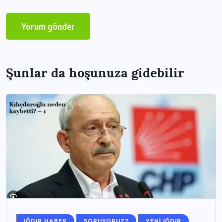
Şunlar da hoşunuza gidebilir
IĞDIR HABER
SORUYORUZ?
YENI IĞDIR