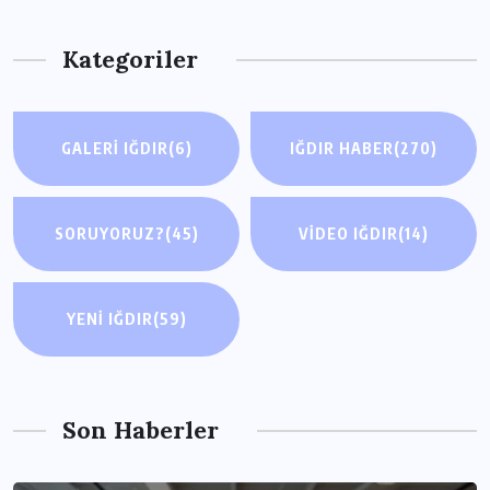
Kategoriler
GALERI IĞDIR
(6)
IĞDIR HABER
(270)
SORUYORUZ?
(45)
VIDEO IĞDIR
(14)
YENI IĞDIR
(59)
Son Haberler