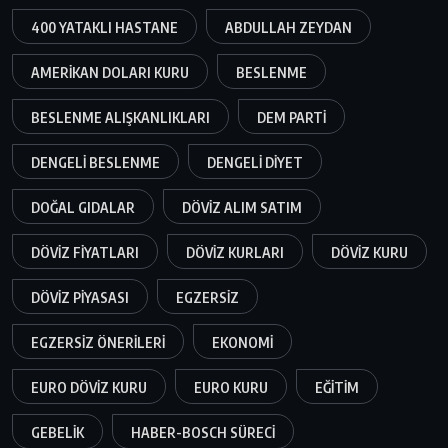
400 YATAKLI HASTANE
ABDULLAH ZEYDAN
AMERIKAN DOLARI KURU
BESLENME
BESLENME ALIŞKANLIKLARI
DEM PARTI
DENGELI BESLENME
DENGELI DIYET
DOĞAL GIDALAR
DÖVIZ ALIM SATIM
DÖVIZ FIYATLARI
DÖVIZ KURLARI
DÖVIZ KURU
DÖVIZ PIYASASI
EGZERSIZ
EGZERSIZ ÖNERILERI
EKONOMI
EURO DÖVIZ KURU
EURO KURU
EĞITIM
GEBELIK
HABER-BOSCH SÜRECI