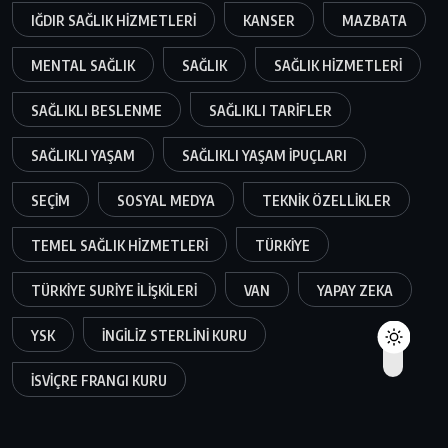
IĞDIR SAĞLIK HIZMETLERI
KANSER
MAZBATA
MENTAL SAĞLIK
SAĞLIK
SAĞLIK HIZMETLERI
SAĞLIKLI BESLENME
SAĞLIKLI TARIFLER
SAĞLIKLI YAŞAM
SAĞLIKLI YAŞAM IPUÇLARI
SEÇIM
SOSYAL MEDYA
TEKNIK ÖZELLIKLER
TEMEL SAĞLIK HIZMETLERI
TÜRKIYE
TÜRKIYE SURIYE ILIŞKILERI
VAN
YAPAY ZEKA
YSK
İNGILIZ STERLINI KURU
İSVIÇRE FRANGI KURU