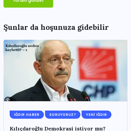
Şunlar da hoşunuza gidebilir
IĞDIR HABER
SORUYORUZ?
YENI IĞDIR
Kılıçdaroğlu Demokrasi istiyor mu?