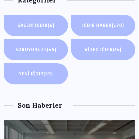
Kategoriler
GALERI IĞDIR
(6)
IĞDIR HABER
(270)
SORUYORUZ?
(45)
VIDEO IĞDIR
(14)
YENI IĞDIR
(59)
Son Haberler