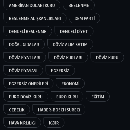
AMERIKAN DOLARI KURU
BESLENME
BESLENME ALIŞKANLIKLARI
DEM PARTI
DENGELI BESLENME
DENGELI DIYET
DOĞAL GIDALAR
DÖVIZ ALIM SATIM
DÖVIZ FIYATLARI
DÖVIZ KURLARI
DÖVIZ KURU
DÖVIZ PIYASASI
EGZERSIZ
EGZERSIZ ÖNERILERI
EKONOMI
EURO DÖVIZ KURU
EURO KURU
EĞITIM
GEBELIK
HABER-BOSCH SÜRECI
HAVA KIRLILIĞI
IĞDIR