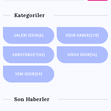
Kategoriler
GALERI IĞDIR
(6)
IĞDIR HABER
(270)
SORUYORUZ?
(45)
VIDEO IĞDIR
(14)
YENI IĞDIR
(59)
Son Haberler