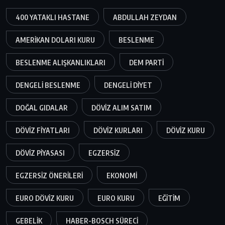
400 YATAKLI HASTANE
ABDULLAH ZEYDAN
AMERIKAN DOLARI KURU
BESLENME
BESLENME ALIŞKANLIKLARI
DEM PARTI
DENGELI BESLENME
DENGELI DIYET
DOĞAL GIDALAR
DÖVIZ ALIM SATIM
DÖVIZ FIYATLARI
DÖVIZ KURLARI
DÖVIZ KURU
DÖVIZ PIYASASI
EGZERSIZ
EGZERSIZ ÖNERILERI
EKONOMI
EURO DÖVIZ KURU
EURO KURU
EĞITIM
GEBELIK
HABER-BOSCH SÜRECI