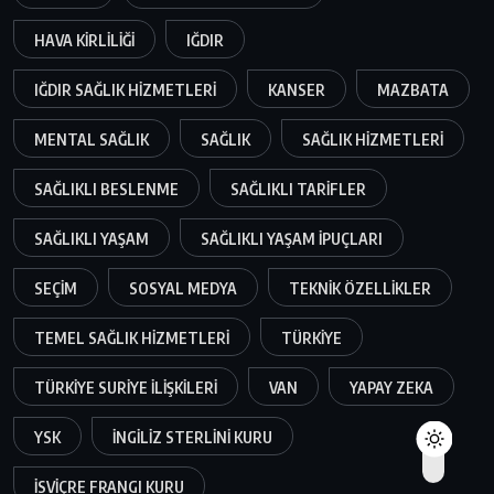
HAVA KIRLILIĞI
IĞDIR
IĞDIR SAĞLIK HIZMETLERI
KANSER
MAZBATA
MENTAL SAĞLIK
SAĞLIK
SAĞLIK HIZMETLERI
SAĞLIKLI BESLENME
SAĞLIKLI TARIFLER
SAĞLIKLI YAŞAM
SAĞLIKLI YAŞAM IPUÇLARI
SEÇIM
SOSYAL MEDYA
TEKNIK ÖZELLIKLER
TEMEL SAĞLIK HIZMETLERI
TÜRKIYE
TÜRKIYE SURIYE ILIŞKILERI
VAN
YAPAY ZEKA
YSK
İNGILIZ STERLINI KURU
İSVIÇRE FRANGI KURU