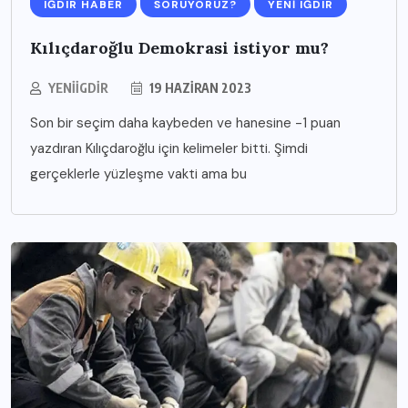
IĞDIR HABER
SORUYORUZ?
YENI IĞDIR
Kılıçdaroğlu Demokrasi istiyor mu?
YENIIGDIR
19 HAZIRAN 2023
Son bir seçim daha kaybeden ve hanesine -1 puan
yazdıran Kılıçdaroğlu için kelimeler bitti. Şimdi
gerçeklerle yüzleşme vakti ama bu