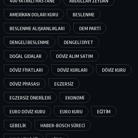
400 YATAKLI HASTANE
ABDULLAH ZEYDAN
AMERIKAN DOLARI KURU
BESLENME
BESLENME ALIŞKANLIKLARI
DEM PARTI
DENGELI BESLENME
DENGELI DIYET
DOĞAL GIDALAR
DÖVIZ ALIM SATIM
DÖVIZ FIYATLARI
DÖVIZ KURLARI
DÖVIZ KURU
DÖVIZ PIYASASI
EGZERSIZ
EGZERSIZ ÖNERILERI
EKONOMI
EURO DÖVIZ KURU
EURO KURU
EĞITIM
GEBELIK
HABER-BOSCH SÜRECI