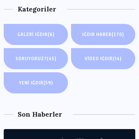
Kategoriler
GALERI IĞDIR
(6)
IĞDIR HABER
(270)
SORUYORUZ?
(45)
VIDEO IĞDIR
(14)
YENI IĞDIR
(59)
Son Haberler