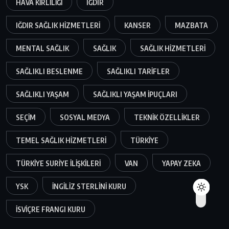
HAVA KIRLILIĞI
IĞDIR
IĞDIR SAĞLIK HIZMETLERI
KANSER
MAZBATA
MENTAL SAĞLIK
SAĞLIK
SAĞLIK HIZMETLERI
SAĞLIKLI BESLENME
SAĞLIKLI TARIFLER
SAĞLIKLI YAŞAM
SAĞLIKLI YAŞAM IPUÇLARI
SEÇIM
SOSYAL MEDYA
TEKNIK ÖZELLIKLER
TEMEL SAĞLIK HIZMETLERI
TÜRKIYE
TÜRKIYE SURIYE ILIŞKILERI
VAN
YAPAY ZEKA
YSK
İNGILIZ STERLINI KURU
İSVIÇRE FRANGI KURU