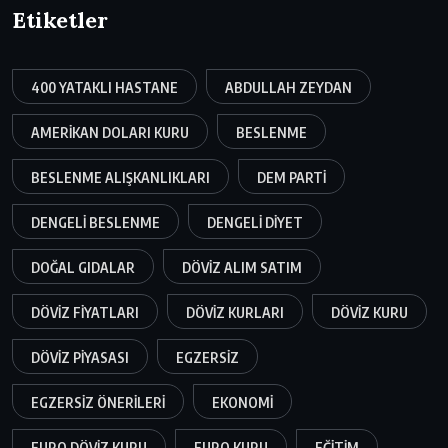
Etiketler
400 YATAKLI HASTANE
ABDULLAH ZEYDAN
AMERIKAN DOLARI KURU
BESLENME
BESLENME ALIŞKANLIKLARI
DEM PARTI
DENGELI BESLENME
DENGELI DIYET
DOĞAL GIDALAR
DÖVIZ ALIM SATIM
DÖVIZ FIYATLARI
DÖVIZ KURLARI
DÖVIZ KURU
DÖVIZ PIYASASI
EGZERSIZ
EGZERSIZ ÖNERILERI
EKONOMI
EURO DÖVIZ KURU
EURO KURU
EĞITIM