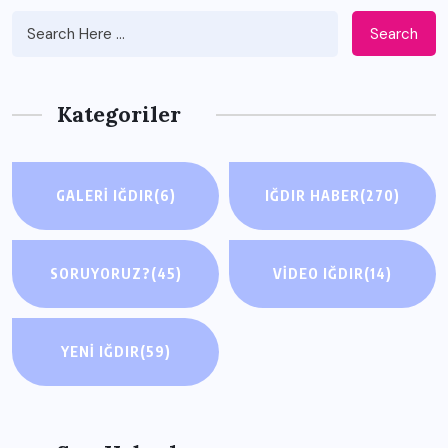
Search
Kategoriler
GALERI IĞDIR
(6)
IĞDIR HABER
(270)
SORUYORUZ?
(45)
VIDEO IĞDIR
(14)
YENI IĞDIR
(59)