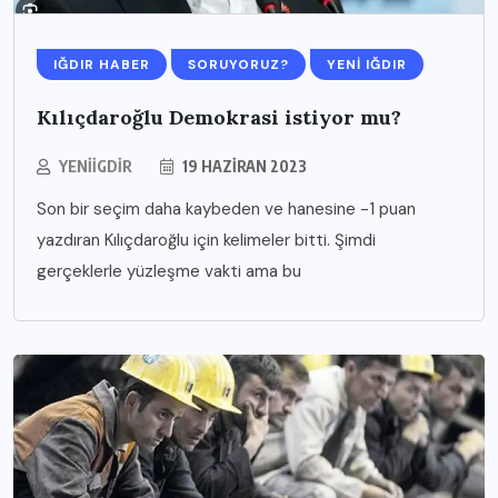
IĞDIR HABER
SORUYORUZ?
YENI IĞDIR
Kılıçdaroğlu Demokrasi istiyor mu?
YENIIGDIR
19 HAZIRAN 2023
Son bir seçim daha kaybeden ve hanesine -1 puan
yazdıran Kılıçdaroğlu için kelimeler bitti. Şimdi
gerçeklerle yüzleşme vakti ama bu