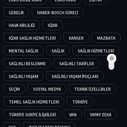
GEBELIK
HABER-BOSCH SÜRECI
HAVA KIRLILIĞI
IĞDIR
IĞDIR SAĞLIK HIZMETLERI
KANSER
MAZBATA
MENTAL SAĞLIK
SAĞLIK
SAĞLIK HIZMETLERI
SAĞLIKLI BESLENME
SAĞLIKLI TARIFLER
SAĞLIKLI YAŞAM
SAĞLIKLI YAŞAM IPUÇLARI
SEÇIM
SOSYAL MEDYA
TEKNIK ÖZELLIKLER
TEMEL SAĞLIK HIZMETLERI
TÜRKIYE
TÜRKIYE SURIYE ILIŞKILERI
VAN
YAPAY ZEKA