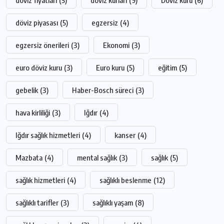
döviz fiyatları
(5)
döviz kurları
(9)
Döviz kuru
(6)
döviz piyasası
(5)
egzersiz
(4)
egzersiz önerileri
(3)
Ekonomi
(3)
euro döviz kuru
(3)
Euro kuru
(5)
eğitim
(5)
gebelik
(3)
Haber-Bosch süreci
(3)
hava kirliliği
(3)
Iğdır
(4)
Iğdır sağlık hizmetleri
(4)
kanser
(4)
Mazbata
(4)
mental sağlık
(3)
sağlık
(5)
sağlık hizmetleri
(4)
sağlıklı beslenme
(12)
sağlıklı tarifler
(3)
sağlıklı yaşam
(8)