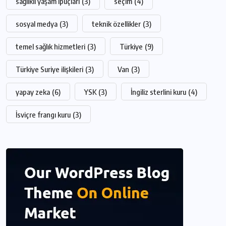
sağlıklı yaşam ipuçları
(3)
seçim
(4)
sosyal medya
(3)
teknik özellikler
(3)
temel sağlık hizmetleri
(3)
Türkiye
(9)
Türkiye Suriye ilişkileri
(3)
Van
(3)
yapay zeka
(6)
YSK
(3)
İngiliz sterlini kuru
(4)
İsviçre frangı kuru
(3)