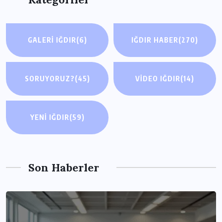
GALERI IĞDIR
(6)
IĞDIR HABER
(270)
SORUYORUZ?
(45)
VIDEO IĞDIR
(14)
YENI IĞDIR
(59)
Son Haberler