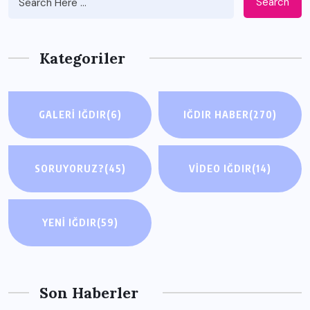
Search
Kategoriler
GALERI IĞDIR
(6)
IĞDIR HABER
(270)
SORUYORUZ?
(45)
VIDEO IĞDIR
(14)
YENI IĞDIR
(59)
Son Haberler