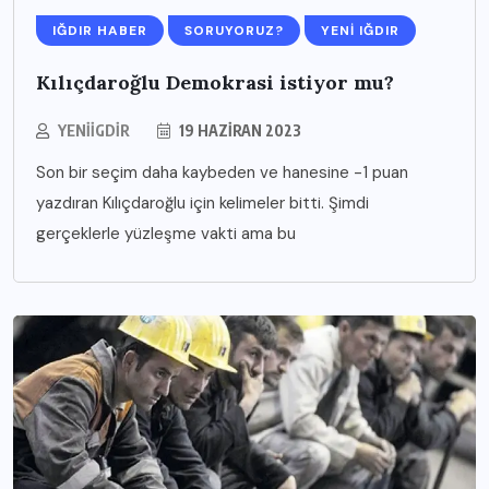
IĞDIR HABER
SORUYORUZ?
YENI IĞDIR
Kılıçdaroğlu Demokrasi istiyor mu?
YENIIGDIR
19 HAZIRAN 2023
Son bir seçim daha kaybeden ve hanesine -1 puan
yazdıran Kılıçdaroğlu için kelimeler bitti. Şimdi
gerçeklerle yüzleşme vakti ama bu