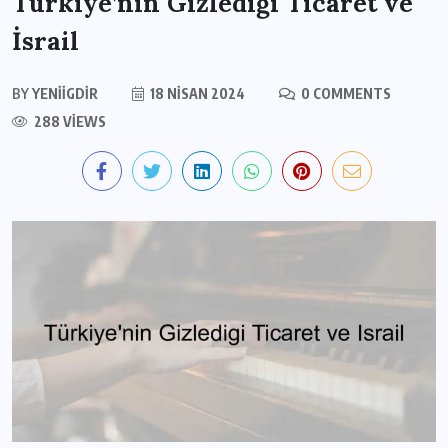
Türkiye’nin Gizlediği Ticaret ve
İsrail
BY
YENIIGDIR
18 NISAN 2024
0 COMMENTS
288 VIEWS