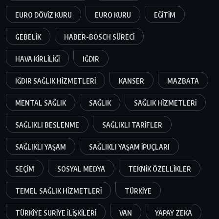
EURO DÖVIZ KURU
EURO KURU
EĞITIM
GEBELIK
HABER-BOSCH SÜRECI
HAVA KIRLILIĞI
IĞDIR
IĞDIR SAĞLIK HIZMETLERI
KANSER
MAZBATA
MENTAL SAĞLIK
SAĞLIK
SAĞLIK HIZMETLERI
SAĞLIKLI BESLENME
SAĞLIKLI TARIFLER
SAĞLIKLI YAŞAM
SAĞLIKLI YAŞAM IPUÇLARI
SEÇIM
SOSYAL MEDYA
TEKNIK ÖZELLIKLER
TEMEL SAĞLIK HIZMETLERI
TÜRKIYE
TÜRKIYE SURIYE ILIŞKILERI
VAN
YAPAY ZEKA