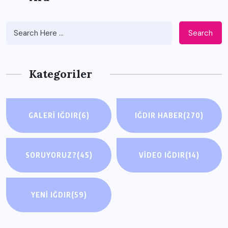
Search
Kategoriler
GALERI IĞDIR
(6)
IĞDIR HABER
(270)
SORUYORUZ?
(45)
VIDEO IĞDIR
(14)
YENI IĞDIR
(59)