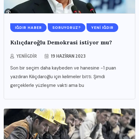
IĞDIR HABER
SORUYORUZ?
YENI IĞDIR
Kılıçdaroğlu Demokrasi istiyor mu?
YENIIGDIR
19 HAZIRAN 2023
Son bir seçim daha kaybeden ve hanesine -1 puan
yazdıran Kılıçdaroğlu için kelimeler bitti. Şimdi
gerçeklerle yüzleşme vakti ama bu