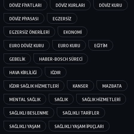
DÖVIZ FIYATLARI
DÖVIZ KURLARI
DÖVIZ KURU
DÖVIZ PIYASASI
EGZERSIZ
EGZERSIZ ÖNERILERI
EKONOMI
EURO DÖVIZ KURU
EURO KURU
EĞITIM
GEBELIK
HABER-BOSCH SÜRECI
HAVA KIRLILIĞI
IĞDIR
IĞDIR SAĞLIK HIZMETLERI
KANSER
MAZBATA
MENTAL SAĞLIK
SAĞLIK
SAĞLIK HIZMETLERI
SAĞLIKLI BESLENME
SAĞLIKLI TARIFLER
SAĞLIKLI YAŞAM
SAĞLIKLI YAŞAM IPUÇLARI