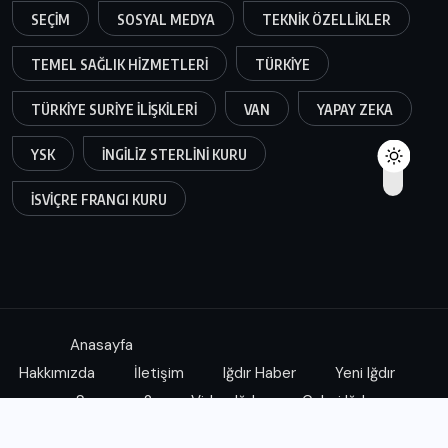
SEÇIM
SOSYAL MEDYA
TEKNIK ÖZELLIKLER
TEMEL SAĞLIK HIZMETLERI
TÜRKIYE
TÜRKIYE SURIYE ILIŞKILERI
VAN
YAPAY ZEKA
YSK
İNGILIZ STERLINI KURU
İSVIÇRE FRANGI KURU
Anasayfa
Hakkımızda
İletişim
Iğdır Haber
Yeni Iğdır
Soruyoruz?
Video Iğdır
Galeri Iğdır
Yeni Iğdır Haber Kanalına aittir.