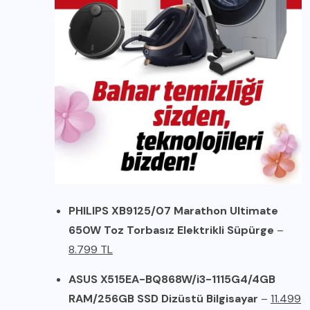
PHILIPS XB9125/07 Marathon Ultimate
650W Toz Torbasız Elektrikli Süpürge
–
8.799 TL
ASUS X515EA-BQ868W/i3-1115G4/4GB
RAM/256GB SSD Dizüstü Bilgisayar
–
11.499