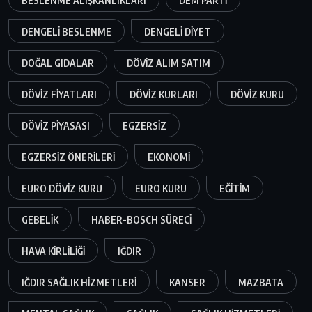
BESLENME ALIŞKANLIKLARI
DEM PARTI
DENGELI BESLENME
DENGELI DIYET
DOĞAL GIDALAR
DÖVIZ ALIM SATIM
DÖVIZ FIYATLARI
DÖVIZ KURLARI
DÖVIZ KURU
DÖVIZ PIYASASI
EGZERSIZ
EGZERSIZ ÖNERILERI
EKONOMI
EURO DÖVIZ KURU
EURO KURU
EĞITIM
GEBELIK
HABER-BOSCH SÜRECI
HAVA KIRLILIĞI
IĞDIR
IĞDIR SAĞLIK HIZMETLERI
KANSER
MAZBATA