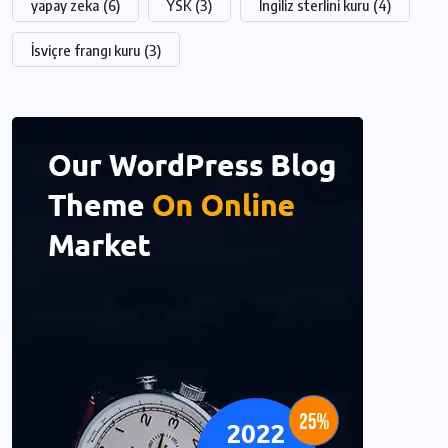
yapay zeka
(6)
YSK
(3)
İngiliz sterlini kuru
(4)
İsviçre frangı kuru
(3)