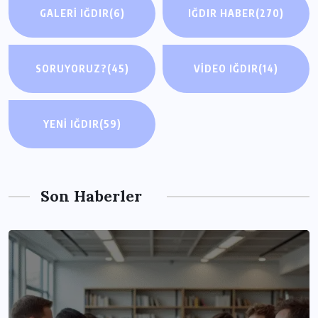
GALERI IĞDIR
(6)
IĞDIR HABER
(270)
SORUYORUZ?
(45)
VIDEO IĞDIR
(14)
YENI IĞDIR
(59)
Son Haberler