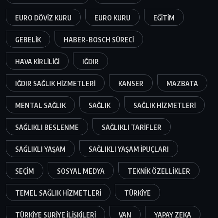
EURO DÖVIZ KURU
EURO KURU
EĞITIM
GEBELIK
HABER-BOSCH SÜRECI
HAVA KIRLILIĞI
IĞDIR
IĞDIR SAĞLIK HIZMETLERI
KANSER
MAZBATA
MENTAL SAĞLIK
SAĞLIK
SAĞLIK HIZMETLERI
SAĞLIKLI BESLENME
SAĞLIKLI TARIFLER
SAĞLIKLI YAŞAM
SAĞLIKLI YAŞAM IPUÇLARI
SEÇIM
SOSYAL MEDYA
TEKNIK ÖZELLIKLER
TEMEL SAĞLIK HIZMETLERI
TÜRKIYE
TÜRKIYE SURIYE ILIŞKILERI
VAN
YAPAY ZEKA