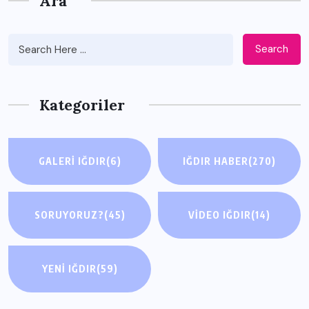
Ara
Search
Kategoriler
GALERI IĞDIR
(6)
IĞDIR HABER
(270)
SORUYORUZ?
(45)
VIDEO IĞDIR
(14)
YENI IĞDIR
(59)