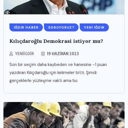
IĞDIR HABER
SORUYORUZ?
YENI IĞDIR
Kılıçdaroğlu Demokrasi istiyor mu?
YENIIGDIR
19 HAZIRAN 2023
Son bir seçim daha kaybeden ve hanesine -1 puan
yazdıran Kılıçdaroğlu için kelimeler bitti. Şimdi
gerçeklerle yüzleşme vakti ama bu