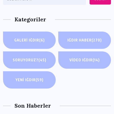
Kategoriler
GALERI IĞDIR
(6)
IĞDIR HABER
(270)
SORUYORUZ?
(45)
VIDEO IĞDIR
(14)
YENI IĞDIR
(59)
Son Haberler