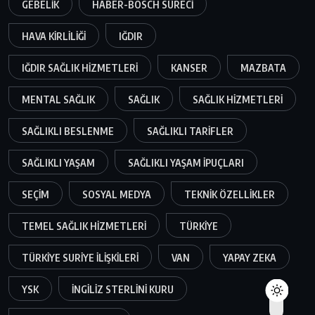
GEBELIK
HABER-BOSCH SÜRECI
HAVA KIRLILIĞI
IĞDIR
IĞDIR SAĞLIK HIZMETLERI
KANSER
MAZBATA
MENTAL SAĞLIK
SAĞLIK
SAĞLIK HIZMETLERI
SAĞLIKLI BESLENME
SAĞLIKLI TARIFLER
SAĞLIKLI YAŞAM
SAĞLIKLI YAŞAM IPUÇLARI
SEÇIM
SOSYAL MEDYA
TEKNIK ÖZELLIKLER
TEMEL SAĞLIK HIZMETLERI
TÜRKIYE
TÜRKIYE SURIYE ILIŞKILERI
VAN
YAPAY ZEKA
YSK
İNGILIZ STERLINI KURU