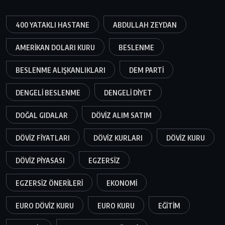
400 YATAKLI HASTANE
ABDULLAH ZEYDAN
AMERIKAN DOLARI KURU
BESLENME
BESLENME ALIŞKANLIKLARI
DEM PARTI
DENGELI BESLENME
DENGELI DIYET
DOĞAL GIDALAR
DÖVIZ ALIM SATIM
DÖVIZ FIYATLARI
DÖVIZ KURLARI
DÖVIZ KURU
DÖVIZ PIYASASI
EGZERSIZ
EGZERSIZ ÖNERILERI
EKONOMI
EURO DÖVIZ KURU
EURO KURU
EĞITIM