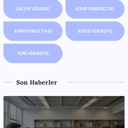
GALERI IĞDIR
(6)
IĞDIR HABER
(270)
SORUYORUZ?
(45)
VIDEO IĞDIR
(14)
YENI IĞDIR
(59)
Son Haberler