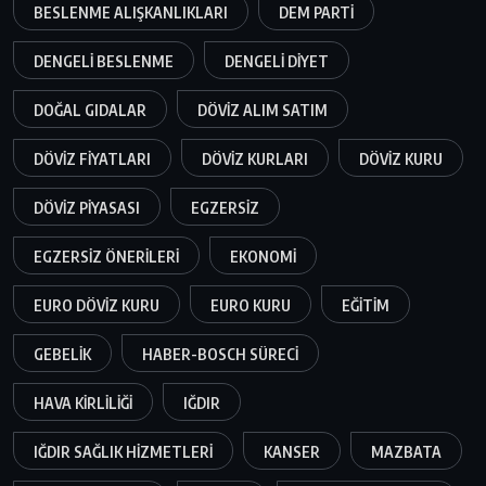
BESLENME ALIŞKANLIKLARI
DEM PARTI
DENGELI BESLENME
DENGELI DIYET
DOĞAL GIDALAR
DÖVIZ ALIM SATIM
DÖVIZ FIYATLARI
DÖVIZ KURLARI
DÖVIZ KURU
DÖVIZ PIYASASI
EGZERSIZ
EGZERSIZ ÖNERILERI
EKONOMI
EURO DÖVIZ KURU
EURO KURU
EĞITIM
GEBELIK
HABER-BOSCH SÜRECI
HAVA KIRLILIĞI
IĞDIR
IĞDIR SAĞLIK HIZMETLERI
KANSER
MAZBATA