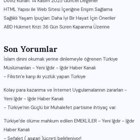
Döviz Kurları: 14 Kasım 2025 Güncel Değerler
HTML Yapısı ile Web Sitesi İçeriğine Erişim Sağlama
Sağlıklı Yaşam İpuçları: Daha İyi Bir Hayat İçin Öneriler
ABD Hükmet Krizi: 36 Gün Süren Kapanma Üzerine
Son Yorumlar
İslam dinini okumak yerine dinlemeyle öğrenen Türkiye
Müslümanları - Yeni Iğdır - Iğdır Haber Kanalı
-
Filistin’e karşı iki yüzlük yapan Türkiye
Kolay para kazanma ve İnternet Uygulamalarının zararları -
Yeni Iğdır - Iğdır Haber Kanalı
-
Türkiye’nin Güçlü bir Muhalefet partisine ihtiyaç var.
Türkiye’de ölüme mahkum edilen EMEKLİLER - Yeni Iğdır - Iğdır
Haber Kanalı
-
Sefalet ( asgari )ücreti belirleniyor!