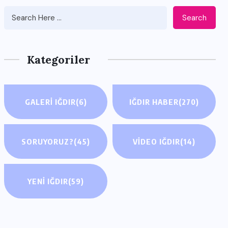
Search
Kategoriler
GALERI IĞDIR
(6)
IĞDIR HABER
(270)
SORUYORUZ?
(45)
VIDEO IĞDIR
(14)
YENI IĞDIR
(59)