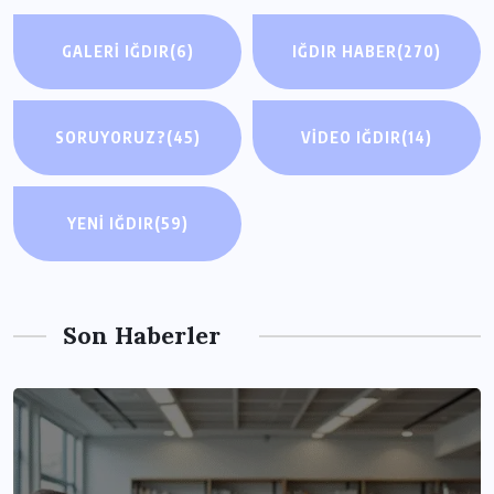
GALERI IĞDIR
(6)
IĞDIR HABER
(270)
SORUYORUZ?
(45)
VIDEO IĞDIR
(14)
YENI IĞDIR
(59)
Son Haberler