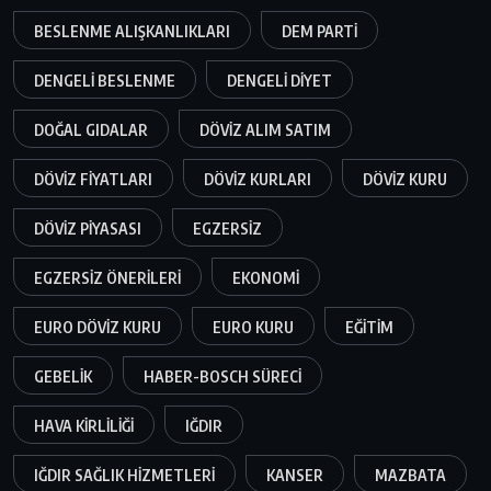
BESLENME ALIŞKANLIKLARI
DEM PARTI
DENGELI BESLENME
DENGELI DIYET
DOĞAL GIDALAR
DÖVIZ ALIM SATIM
DÖVIZ FIYATLARI
DÖVIZ KURLARI
DÖVIZ KURU
DÖVIZ PIYASASI
EGZERSIZ
EGZERSIZ ÖNERILERI
EKONOMI
EURO DÖVIZ KURU
EURO KURU
EĞITIM
GEBELIK
HABER-BOSCH SÜRECI
HAVA KIRLILIĞI
IĞDIR
IĞDIR SAĞLIK HIZMETLERI
KANSER
MAZBATA