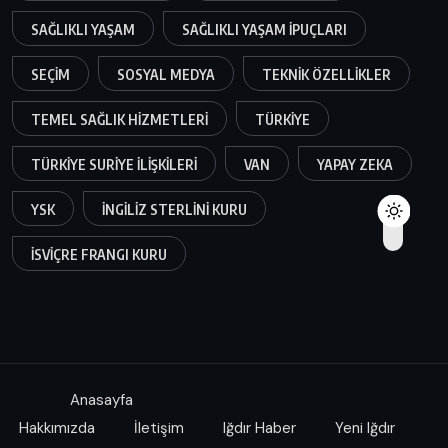
SAĞLIKLI YAŞAM
SAĞLIKLI YAŞAM IPUÇLARI
SEÇIM
SOSYAL MEDYA
TEKNIK ÖZELLIKLER
TEMEL SAĞLIK HIZMETLERI
TÜRKIYE
TÜRKIYE SURIYE ILIŞKILERI
VAN
YAPAY ZEKA
YSK
İNGILIZ STERLINI KURU
İSVIÇRE FRANGI KURU
Anasayfa
Hakkımızda
İletişim
Iğdır Haber
Yeni Iğdır