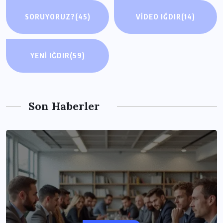
SORUYORUZ?
(45)
VIDEO IĞDIR
(14)
YENI IĞDIR
(59)
Son Haberler