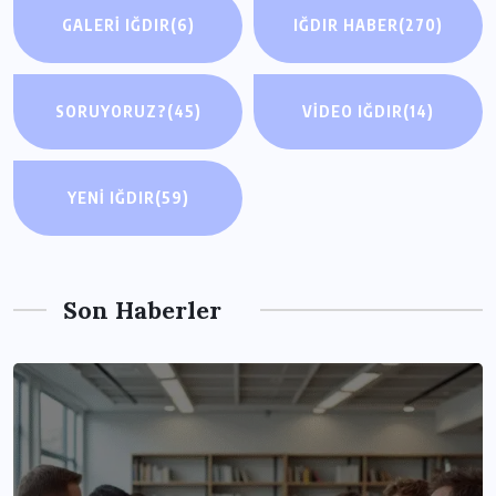
GALERI IĞDIR
(6)
IĞDIR HABER
(270)
SORUYORUZ?
(45)
VIDEO IĞDIR
(14)
YENI IĞDIR
(59)
Son Haberler