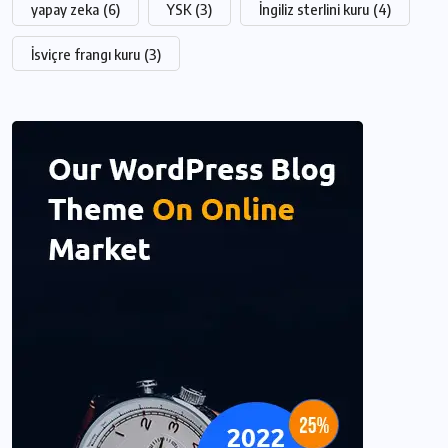
yapay zeka
(6)
YSK
(3)
İngiliz sterlini kuru
(4)
İsviçre frangı kuru
(3)