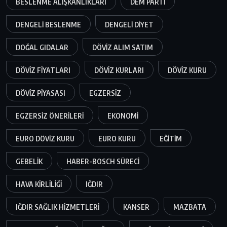
BESLENME ALIŞKANLIKLARI
DEM PARTI
DENGELI BESLENME
DENGELI DIYET
DOĞAL GIDALAR
DÖVIZ ALIM SATIM
DÖVIZ FIYATLARI
DÖVIZ KURLARI
DÖVIZ KURU
DÖVIZ PIYASASI
EGZERSIZ
EGZERSIZ ÖNERILERI
EKONOMI
EURO DÖVIZ KURU
EURO KURU
EĞITIM
GEBELIK
HABER-BOSCH SÜRECI
HAVA KIRLILIĞI
IĞDIR
IĞDIR SAĞLIK HIZMETLERI
KANSER
MAZBATA