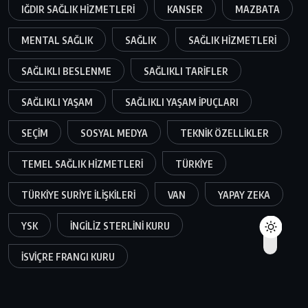
IĞDIR SAĞLIK HIZMETLERI
KANSER
MAZBATA
MENTAL SAĞLIK
SAĞLIK
SAĞLIK HIZMETLERI
SAĞLIKLI BESLENME
SAĞLIKLI TARIFLER
SAĞLIKLI YAŞAM
SAĞLIKLI YAŞAM IPUÇLARI
SEÇIM
SOSYAL MEDYA
TEKNIK ÖZELLIKLER
TEMEL SAĞLIK HIZMETLERI
TÜRKIYE
TÜRKIYE SURIYE ILIŞKILERI
VAN
YAPAY ZEKA
YSK
İNGILIZ STERLINI KURU
İSVIÇRE FRANGI KURU