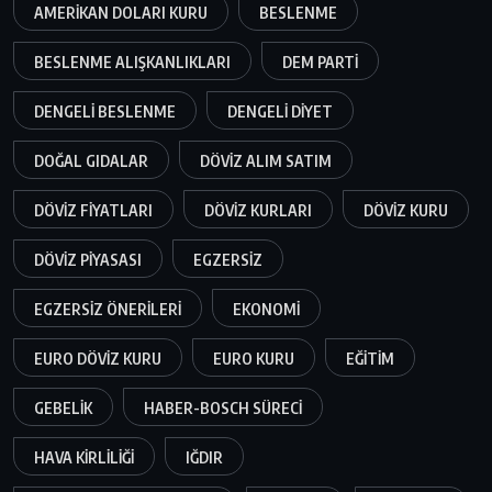
AMERIKAN DOLARI KURU
BESLENME
BESLENME ALIŞKANLIKLARI
DEM PARTI
DENGELI BESLENME
DENGELI DIYET
DOĞAL GIDALAR
DÖVIZ ALIM SATIM
DÖVIZ FIYATLARI
DÖVIZ KURLARI
DÖVIZ KURU
DÖVIZ PIYASASI
EGZERSIZ
EGZERSIZ ÖNERILERI
EKONOMI
EURO DÖVIZ KURU
EURO KURU
EĞITIM
GEBELIK
HABER-BOSCH SÜRECI
HAVA KIRLILIĞI
IĞDIR