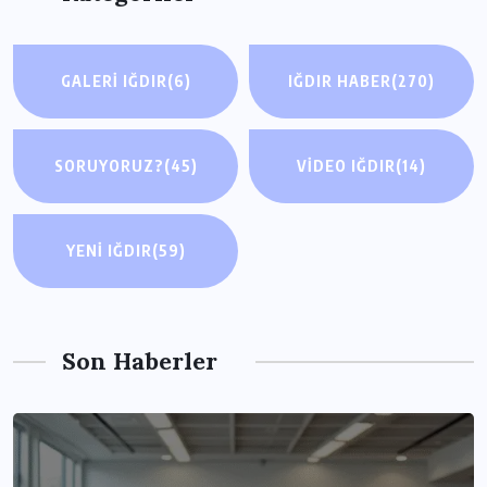
GALERI IĞDIR
(6)
IĞDIR HABER
(270)
SORUYORUZ?
(45)
VIDEO IĞDIR
(14)
YENI IĞDIR
(59)
Son Haberler