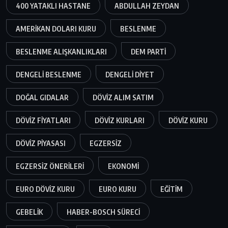
400 YATAKLI HASTANE
ABDULLAH ZEYDAN
AMERIKAN DOLARI KURU
BESLENME
BESLENME ALIŞKANLIKLARI
DEM PARTI
DENGELI BESLENME
DENGELI DIYET
DOĞAL GIDALAR
DÖVIZ ALIM SATIM
DÖVIZ FIYATLARI
DÖVIZ KURLARI
DÖVIZ KURU
DÖVIZ PIYASASI
EGZERSIZ
EGZERSIZ ÖNERILERI
EKONOMI
EURO DÖVIZ KURU
EURO KURU
EĞITIM
GEBELIK
HABER-BOSCH SÜRECI