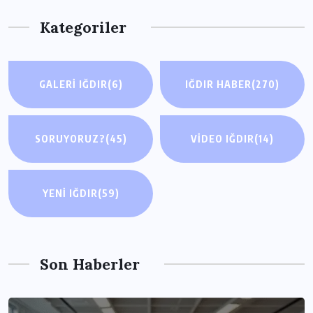
Kategoriler
GALERI IĞDIR
(6)
IĞDIR HABER
(270)
SORUYORUZ?
(45)
VIDEO IĞDIR
(14)
YENI IĞDIR
(59)
Son Haberler