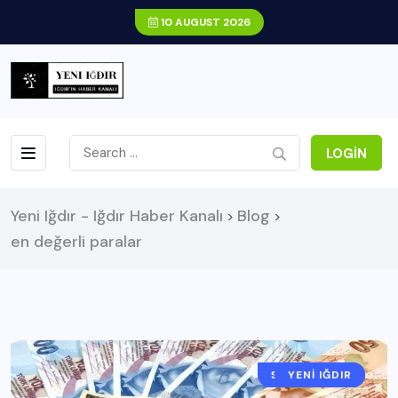
10 AUGUST 2026
LOGIN
Yeni Iğdır - Iğdır Haber Kanalı
Blog
>
>
en değerli paralar
SORUYORUZ?
IĞDIR HABER
YENI IĞDIR