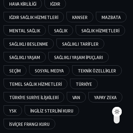
HAVA KIRLILIĞI
IĞDIR
IĞDIR SAĞLIK HIZMETLERI
KANSER
MAZBATA
MENTAL SAĞLIK
SAĞLIK
SAĞLIK HIZMETLERI
SAĞLIKLI BESLENME
SAĞLIKLI TARIFLER
SAĞLIKLI YAŞAM
SAĞLIKLI YAŞAM IPUÇLARI
SEÇIM
SOSYAL MEDYA
TEKNIK ÖZELLIKLER
TEMEL SAĞLIK HIZMETLERI
TÜRKIYE
TÜRKIYE SURIYE ILIŞKILERI
VAN
YAPAY ZEKA
YSK
İNGILIZ STERLINI KURU
İSVIÇRE FRANGI KURU