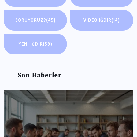
SORUYORUZ?
(45)
VIDEO IĞDIR
(14)
YENI IĞDIR
(59)
Son Haberler