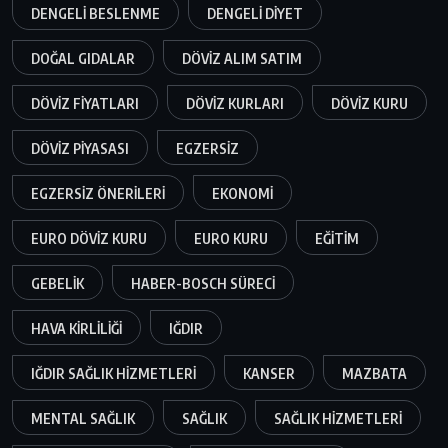
DENGELI BESLENME
DENGELI DIYET
DOĞAL GIDALAR
DÖVIZ ALIM SATIM
DÖVIZ FIYATLARI
DÖVIZ KURLARI
DÖVIZ KURU
DÖVIZ PIYASASI
EGZERSIZ
EGZERSIZ ÖNERILERI
EKONOMI
EURO DÖVIZ KURU
EURO KURU
EĞITIM
GEBELIK
HABER-BOSCH SÜRECI
HAVA KIRLILIĞI
IĞDIR
IĞDIR SAĞLIK HIZMETLERI
KANSER
MAZBATA
MENTAL SAĞLIK
SAĞLIK
SAĞLIK HIZMETLERI