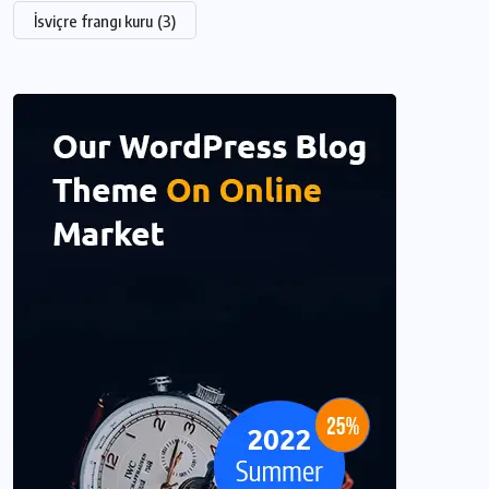
İsviçre frangı kuru
(3)