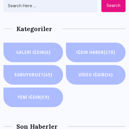
Search
Kategoriler
GALERI IĞDIR
(6)
IĞDIR HABER
(270)
SORUYORUZ?
(45)
VIDEO IĞDIR
(14)
YENI IĞDIR
(59)
Son Haberler