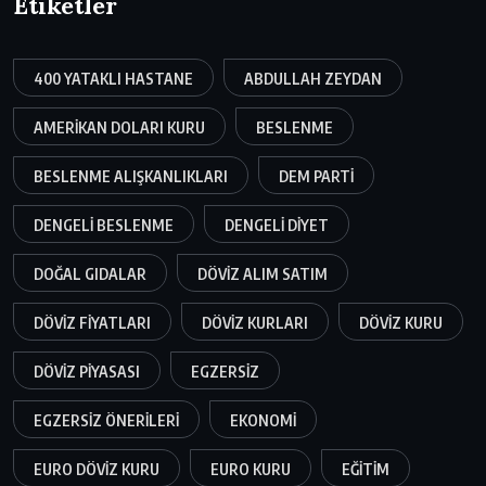
Etiketler
400 YATAKLI HASTANE
ABDULLAH ZEYDAN
AMERIKAN DOLARI KURU
BESLENME
BESLENME ALIŞKANLIKLARI
DEM PARTI
DENGELI BESLENME
DENGELI DIYET
DOĞAL GIDALAR
DÖVIZ ALIM SATIM
DÖVIZ FIYATLARI
DÖVIZ KURLARI
DÖVIZ KURU
DÖVIZ PIYASASI
EGZERSIZ
EGZERSIZ ÖNERILERI
EKONOMI
EURO DÖVIZ KURU
EURO KURU
EĞITIM