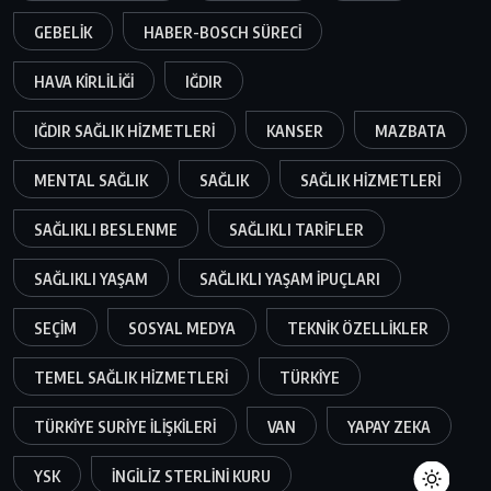
GEBELIK
HABER-BOSCH SÜRECI
HAVA KIRLILIĞI
IĞDIR
IĞDIR SAĞLIK HIZMETLERI
KANSER
MAZBATA
MENTAL SAĞLIK
SAĞLIK
SAĞLIK HIZMETLERI
SAĞLIKLI BESLENME
SAĞLIKLI TARIFLER
SAĞLIKLI YAŞAM
SAĞLIKLI YAŞAM IPUÇLARI
SEÇIM
SOSYAL MEDYA
TEKNIK ÖZELLIKLER
TEMEL SAĞLIK HIZMETLERI
TÜRKIYE
TÜRKIYE SURIYE ILIŞKILERI
VAN
YAPAY ZEKA
YSK
İNGILIZ STERLINI KURU