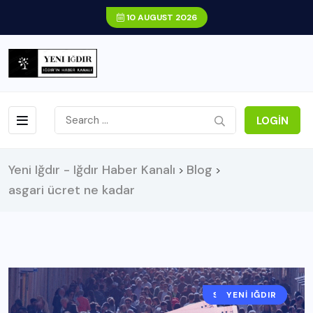
10 AUGUST 2026
LOGIN
Yeni Iğdır - Iğdır Haber Kanalı
Blog
>
>
asgari ücret ne kadar
SORUYORUZ?
YENI IĞDIR