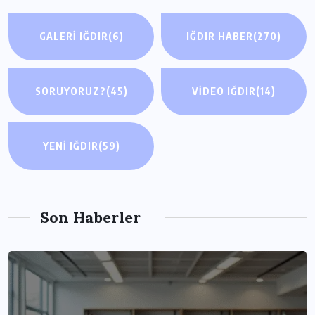
GALERI IĞDIR
(6)
IĞDIR HABER
(270)
SORUYORUZ?
(45)
VIDEO IĞDIR
(14)
YENI IĞDIR
(59)
Son Haberler