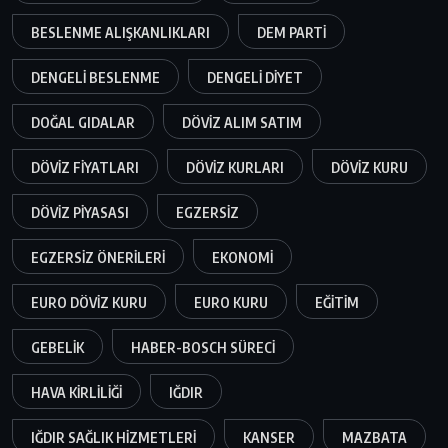
BESLENME ALIŞKANLIKLARI
DEM PARTI
DENGELI BESLENME
DENGELI DIYET
DOĞAL GIDALAR
DÖVIZ ALIM SATIM
DÖVIZ FIYATLARI
DÖVIZ KURLARI
DÖVIZ KURU
DÖVIZ PIYASASI
EGZERSIZ
EGZERSIZ ÖNERILERI
EKONOMI
EURO DÖVIZ KURU
EURO KURU
EĞITIM
GEBELIK
HABER-BOSCH SÜRECI
HAVA KIRLILIĞI
IĞDIR
IĞDIR SAĞLIK HIZMETLERI
KANSER
MAZBATA