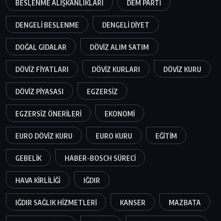
BESLENME ALIŞKANLIKLARI
DEM PARTI
DENGELI BESLENME
DENGELI DIYET
DOĞAL GIDALAR
DÖVIZ ALIM SATIM
DÖVIZ FIYATLARI
DÖVIZ KURLARI
DÖVIZ KURU
DÖVIZ PIYASASI
EGZERSIZ
EGZERSIZ ÖNERILERI
EKONOMI
EURO DÖVIZ KURU
EURO KURU
EĞITIM
GEBELIK
HABER-BOSCH SÜRECI
HAVA KIRLILIĞI
IĞDIR
IĞDIR SAĞLIK HIZMETLERI
KANSER
MAZBATA