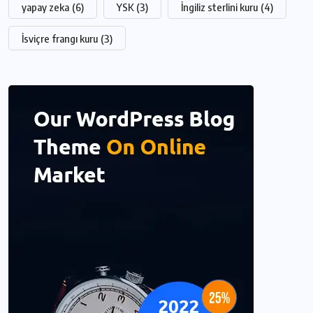
yapay zeka
(6)
YSK
(3)
İngiliz sterlini kuru
(4)
İsviçre frangı kuru
(3)