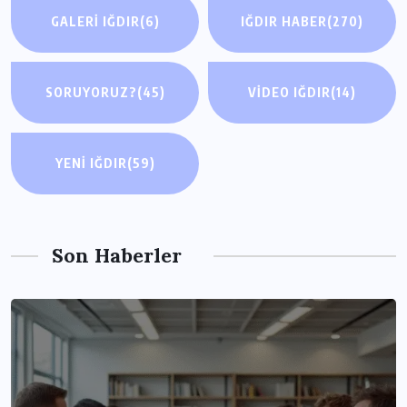
GALERI IĞDIR
(6)
IĞDIR HABER
(270)
SORUYORUZ?
(45)
VIDEO IĞDIR
(14)
YENI IĞDIR
(59)
Son Haberler