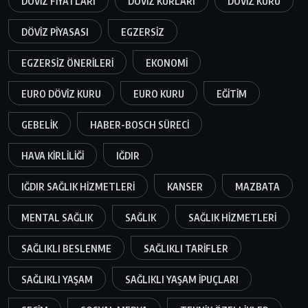
DÖVIZ FIYATLARI
DÖVIZ KURLARI
DÖVIZ KURU
DÖVIZ PIYASASI
EGZERSIZ
EGZERSIZ ÖNERILERI
EKONOMI
EURO DÖVIZ KURU
EURO KURU
EĞITIM
GEBELIK
HABER-BOSCH SÜRECI
HAVA KIRLILIĞI
IĞDIR
IĞDIR SAĞLIK HIZMETLERI
KANSER
MAZBATA
MENTAL SAĞLIK
SAĞLIK
SAĞLIK HIZMETLERI
SAĞLIKLI BESLENME
SAĞLIKLI TARIFLER
SAĞLIKLI YAŞAM
SAĞLIKLI YAŞAM IPUÇLARI