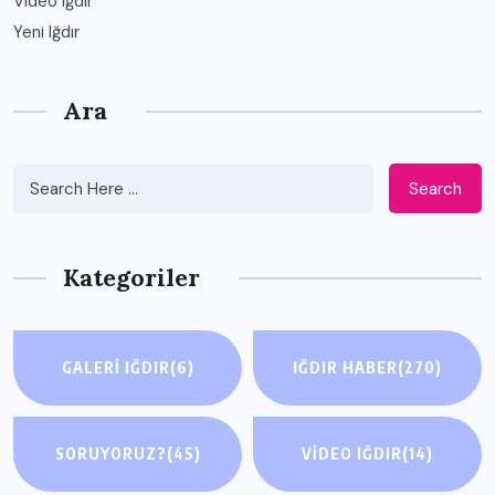
Video Iğdır
Yeni Iğdır
Ara
Search
Kategoriler
GALERI IĞDIR
(6)
IĞDIR HABER
(270)
SORUYORUZ?
(45)
VIDEO IĞDIR
(14)