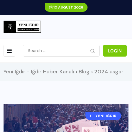
10 AUGUST 2026
LOGIN
Yeni Iğdır - Iğdır Haber Kanalı
Blog
2024 asgari
>
>
SORUYORUZ?
YENI IĞDIR