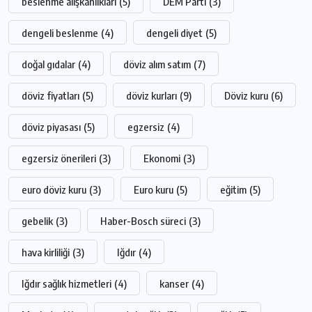
beslenme alışkanlıkları
(5)
DEM Parti
(3)
dengeli beslenme
(4)
dengeli diyet
(5)
doğal gıdalar
(4)
döviz alım satım
(7)
döviz fiyatları
(5)
döviz kurları
(9)
Döviz kuru
(6)
döviz piyasası
(5)
egzersiz
(4)
egzersiz önerileri
(3)
Ekonomi
(3)
euro döviz kuru
(3)
Euro kuru
(5)
eğitim
(5)
gebelik
(3)
Haber-Bosch süreci
(3)
hava kirliliği
(3)
Iğdır
(4)
Iğdır sağlık hizmetleri
(4)
kanser
(4)