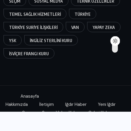
SEÇIM
SOSYAL MEDYA
TEKNIK ÖZELLIKLER
TEMEL SAĞLIK HIZMETLERI
TÜRKIYE
TÜRKIYE SURIYE ILIŞKILERI
VAN
YAPAY ZEKA
YSK
İNGILIZ STERLINI KURU
İSVIÇRE FRANGI KURU
Anasayfa
Hakkımızda
İletişim
Iğdır Haber
Yeni Iğdır
Soruyoruz?
Video Iğdır
Galeri Iğdır
Yeni Iğdır Haber Kanalına aittir.