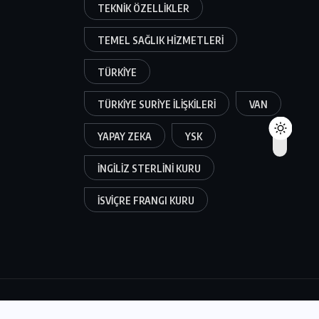
TEKNIK ÖZELLIKLER
TEMEL SAĞLIK HIZMETLERI
TÜRKIYE
TÜRKIYE SURIYE ILIŞKILERI
VAN
YAPAY ZEKA
YSK
İNGILIZ STERLINI KURU
İSVIÇRE FRANGI KURU
Yeni Iğdır Haber Kanalına aittir.