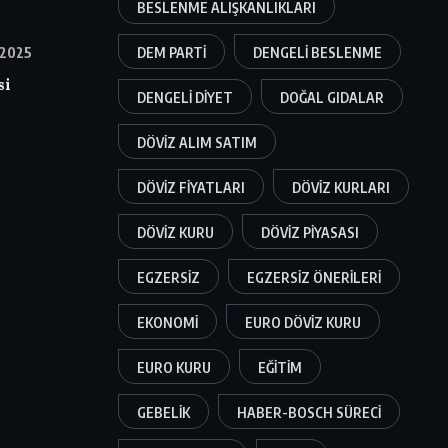
BESLENME ALIŞKANLIKLARI
 2025
DEM PARTI
DENGELI BESLENME
si
DENGELI DIYET
DOĞAL GIDALAR
DÖVIZ ALIM SATIM
DÖVIZ FIYATLARI
DÖVIZ KURLARI
DÖVIZ KURU
DÖVIZ PIYASASI
EGZERSIZ
EGZERSIZ ÖNERILERI
EKONOMI
EURO DÖVIZ KURU
EURO KURU
EĞITIM
GEBELIK
HABER-BOSCH SÜRECI