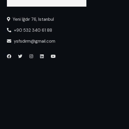
Yeni Iğdır 76, Istanbul
+90 532 340 61 88
ysfsdirm@gmail.com