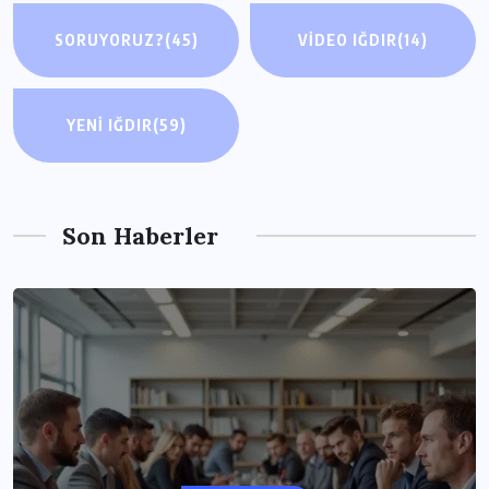
SORUYORUZ?
(45)
VIDEO IĞDIR
(14)
YENI IĞDIR
(59)
Son Haberler